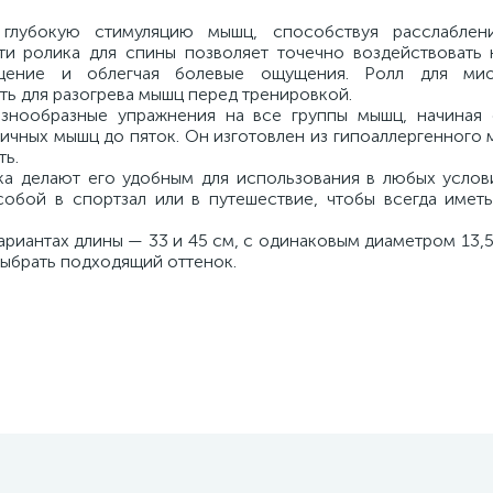
 глубокую стимуляцию мышц, способствуя расслабле
ти ролика для спины позволяет точечно воздействовать 
щение и облегчая болевые ощущения. Ролл для мио
ть для разогрева мышц перед тренировкой.
азнообразные упражнения на все группы мышц, начиная
дичных мышц до пяток. Он изготовлен из гипоаллергенного 
ть.
ка делают его удобным для использования в любых услови
обой в спортзал или в путешествие, чтобы всегда имет
вариантах длины — 33 и 45 см, с одинаковым диаметром 13,
выбрать подходящий оттенок.