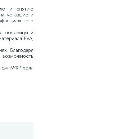
нию и снятию
на уставшие и
фасциального
 с поясницы и
материала EVA,
ях. Благодаря
ь возможность
5 см. МФР ролл