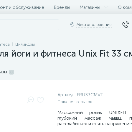
онт и обслуживание
Бренды
Магазины
О ком
Местоположение
атеса
Цилиндры
я йоги и фитнеса Unix Fit 33 
ывы
0
Артикул:
FRU33CMVT
Пока нет отзывов
Массажный ролик UNIXFIT о
глубокий массаж мышц, п
расслабиться и снять напряжение