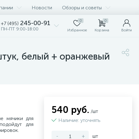
пании
Новости
Обзоры и советы
0
0
245-00-91
+7 (495)
ПН-ПТ 9:00-18:00
Избранное
Корзина
Войти
 штук, белый + оранжевый
540 руб.
/шт
ые мячики для
Наличие: уточнять
подойдут для
нировок.
-
+
шт