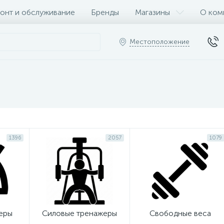
онт и обслуживание
Бренды
Магазины
О ком
Местоположение
1396
2057
1079
еры
Силовые тренажеры
Свободные веса