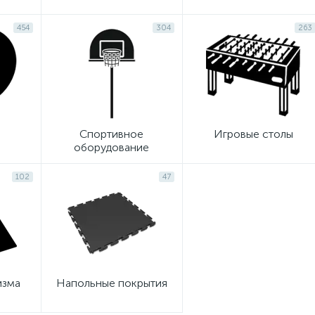
454
304
263
Спортивное
Игровые столы
оборудование
102
47
изма
Напольные покрытия