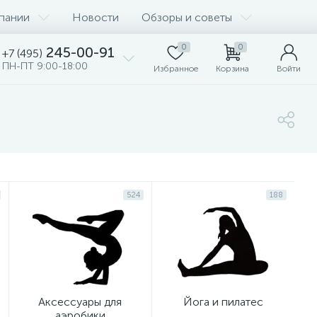
пании
Новости
Обзоры и советы
0
0
245-00-91
+7 (495)
ПН-ПТ 9:00-18:00
Избранное
Корзина
Войти
524
188
Аксессуары для
Йога и пилатес
аэробики