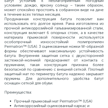
Батут устойчив к неблагоприятным погодным
условиям: дождю, яркому солнцу – таким образом,
может спокойно простоять в собранном виде на даче
в течение всех теплых месяцев.
Продуманная конструкция батута позволит вам
использовать его долгое время. Рама изготовлена из
прочной антикоррозийной гальванизированной стали,
конструкция включает 6 опорных стоек, а в качестве
материала прыжковой поверхности используется
особопрочный износостойкий полипропилен
Permatron™ (USA). 3 оцинкованные ножки W-образной
формы обеспечивают максимальную устойчивость
батута. Внутренняя защитная сетка с двухсторонней
застежкой-молнией предохраняет от контакта с
пружинами, такая конструкция признана более
безопасной по сравнению с внешней сеткой. Плотный
защитный мат по периметру батута надежно закрывает
пружины. Для дополнительного удобства батут
оснащен сеткой для обуви.
Преимущества:
Прочный прыжковый мат Permatron™ (USA)
Антикоррозийный оцинкованный каркас и