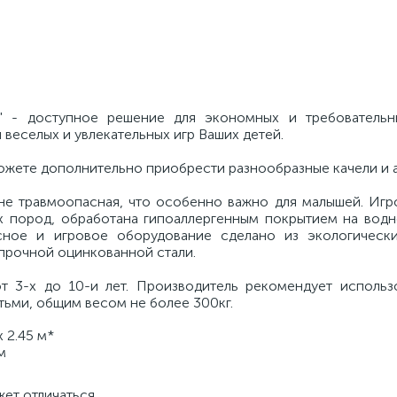
y" - доступное решение для экономных и требовательн
веселых и увлекательных игр Ваших детей.
можете дополнительно приобрести разнообразные качели и 
е травмоопасная, что особенно важно для малышей. Игр
х пород, обработана гипоаллергенным покрытием на водн
есное и игровое оборудование сделано из экологическ
прочной оцинкованной стали.
т 3-х до 10-и лет. Производитель рекомендует использ
тьми, общим весом не более 300кг.
x 2.45 м*
м
жет отличаться