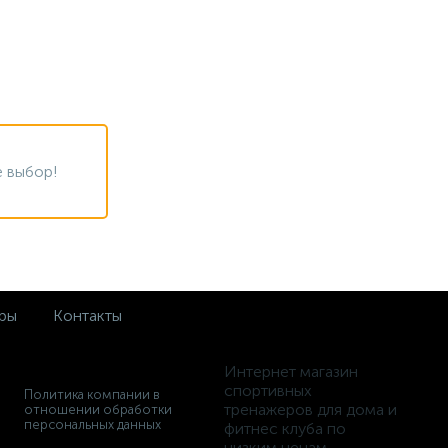
 выбор!
ры
Контакты
Интернет магазин
спортивных
Политика компании в
тренажеров для дома и
отношении обработки
персональных данных
фитнес клуба по
низким ценам