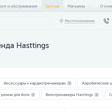
онт и обслуживание
Бренды
Магазины
О ком
Местоположение
нда Hasttings
Аксессуары к кардиотренажерам
Аэробические ш
3
 ремни для йоги
Велотренажеры Hasttings
Г
5
2
ячи
Гимнастические палки (бодибары)
Гор
12
10