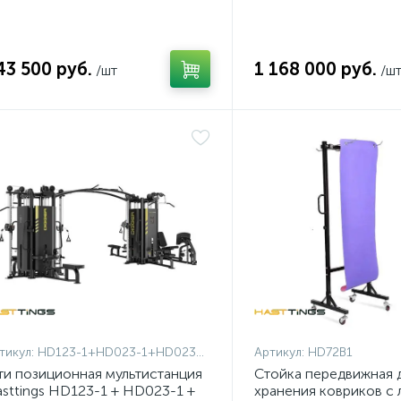
43 500 руб.
1 168 000 руб.
/шт
/ш
тикул:
HD123-1+HD023-1+HD023OPT-1
Артикул:
HD72B1
ти позиционная мультистанция
Cтойка передвижная 
sttings HD123-1 + HD023-1 +
хранения ковриков с