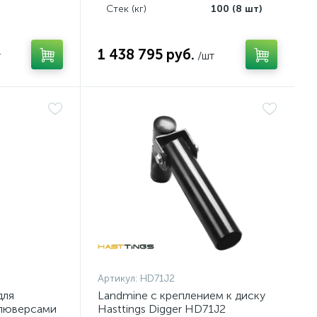
Стек (кг)
100 (8 шт)
1 438 795 руб.
т
/шт
Артикул:
HD71J2
для
Landmine с креплением к диску
 люверсами
Hasttings Digger HD71J2