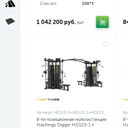
Стек (кг)
100*3
1 042 200 руб.
8
/шт
Артикул:
HD123-1+HD123-1+HD023OPT-1
Ар
8-ти позиционная мультистанция
8-
Hasttings Digger HD123-1 +
Ha