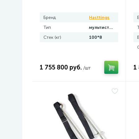
HD123-1 + HD023OPT-1
H
Бренд
Hasttings
Тип
мультистанция
Стек (кг)
100*8
1 755 800 руб.
1
/шт