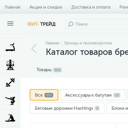
Главная
Акции и скидки
Доставка и оплата
Рем
Наши клиенты
Контакты
Наши услуги
ФИТ-
ТРЕЙД
Главная
Бренды и производители
Каталог товаров бре
Товары
505
Все
Аксессуары к батутам
505
22
Беговые дорожки Hasttings
Блоки и
5
Гантельные ряды
Гимнастические м
5