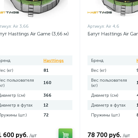
тикул:
Air 3,66
Артикул:
Air 4,6
тут Hasttings Air Game (3,66 м)
Батут Hasttings Air Ga
Бренд
Hasttings
Бренд
Вес (кг)
81
Вес (кг)
Вес пользователя
Вес пользователя
160
кг)
(кг)
Диаметр (см)
366
Диаметр (см)
Диаметр в футах
12
Диаметр в футах
Пружины (шт.)
72
Пружины (шт.)
1 600 руб.
78 700 руб.
/шт
/шт