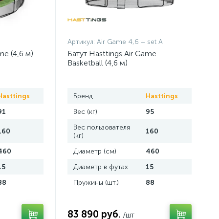
Артикул:
Air Game 4,6 + set A
me (4,6 м)
Батут Hasttings Air Game
Basketball (4,6 м)
Hasttings
Бренд
Hasttings
91
Вес (кг)
95
Вес пользователя
160
160
(кг)
460
Диаметр (см)
460
15
Диаметр в футах
15
88
Пружины (шт.)
88
83 890 руб.
/шт