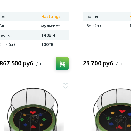
D023OPT-1
Hasttings Digger HD7
Бренд
Hasttings
Бренд
Тип
мультистанция
Вес (кг)
Вес (кг)
1402.4
Стек (кг)
100*8
 867 500 руб.
23 700 руб.
/шт
/шт