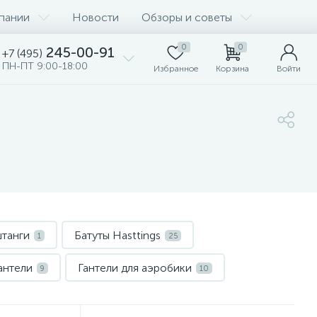
пании
Новости
Обзоры и советы
0
0
245-00-91
+7 (495)
ПН-ПТ 9:00-18:00
Избранное
Корзина
Войти
танги
Батуты Hasttings
1
25
антели
Гантели для аэробики
9
10
нолыжные тренажеры
Гребные тренажеры
1
1