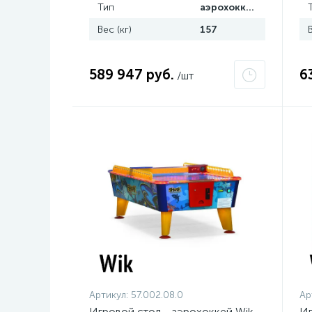
Тип
аэрохоккей
Вес (кг)
157
589 947 руб.
6
/шт
Артикул:
57.002.08.0
Ар
Игровой стол - аэрохоккей Wik
Иг