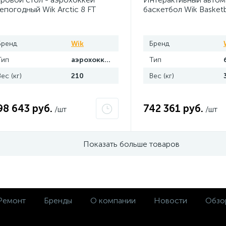
епогодный Wik Arctic 8 FT
баскетбол Wik Basketb
упюроприемник)
(жетоноприемник/
купюроприемник)
Бренд
Wik
Бренд
Тип
аэрохоккей
Тип
Вес (кг)
210
Вес (кг)
98 643 руб.
742 361 руб.
/шт
/шт
Показать больше товаров
Ремонт
Бренды
О компании
Новости
Обзо