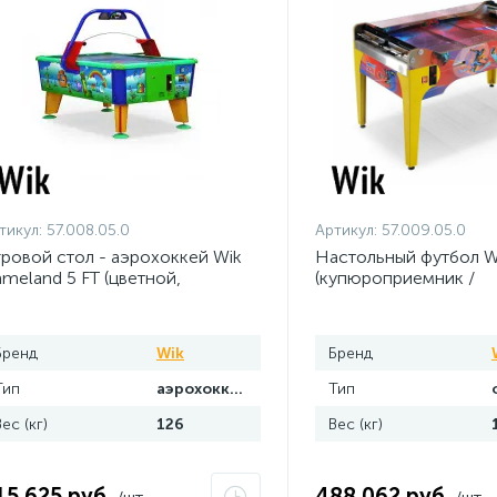
тикул:
57.008.05.0
Артикул:
57.009.05.0
ровой стол - аэрохоккей Wik
Настольный футбол Wi
meland 5 FT (цветной,
(купюроприемник /
тоноприемник/
жетоноприемник)
пюроприемник)
Бренд
Wik
Бренд
Тип
аэрохоккей
Тип
Вес (кг)
126
Вес (кг)
15 625 руб.
488 062 руб.