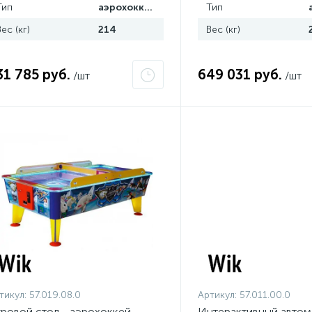
Тип
аэрохоккей
Тип
Вес (кг)
214
Вес (кг)
31 785 руб.
649 031 руб.
/шт
/шт
тикул:
57.019.08.0
Артикул:
57.011.00.0
ровой стол - аэрохоккей
Интерактивный автом