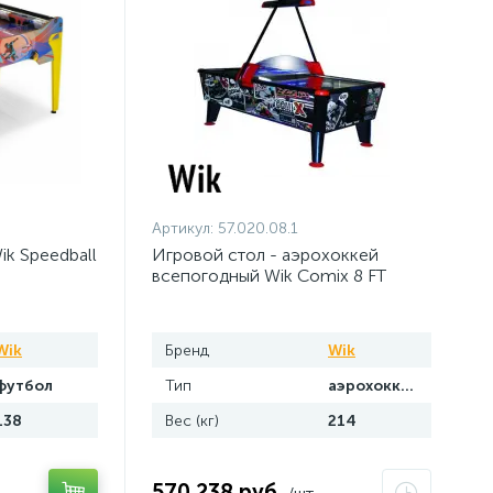
Артикул:
57.020.08.1
k Speedball
Игровой стол - аэрохоккей
всепогодный Wik Comix 8 FT
(купюроприемник)
Wik
Бренд
Wik
футбол
Тип
аэрохоккей
138
Вес (кг)
214
570 238 руб.