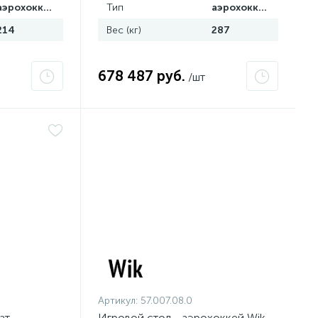
аэрохоккей
Тип
аэрохоккей
214
Вес (кг)
287
678 487 руб.
/шт
Артикул:
57.007.08.0
ат -
Игровой стол - аэрохоккей Wik