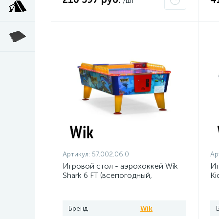
/шт
Артикул:
57.002.06.0
Ар
Игровой стол - аэрохоккей Wik
Иг
Shark 6 FT (всепогодный,
Ki
жетоноприемник)
же
ку
Бренд
Wik