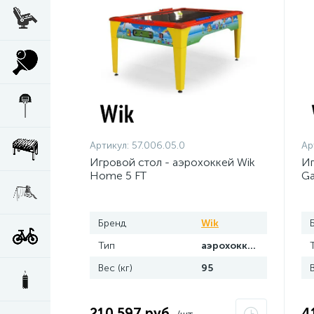
Артикул:
57.006.05.0
Ар
Игровой стол - аэрохоккей Wik
Иг
Home 5 FT
Ga
же
ку
Бренд
Wik
Тип
аэрохоккей
Вес (кг)
95
210 597 руб.
4