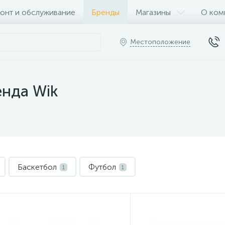
онт и обслуживание
Бренды
Магазины
О ком
Местоположение
енда Wik
Баскетбол
Футбол
1
1