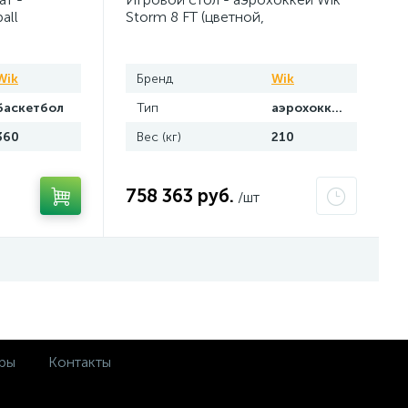
all
Storm 8 FT (цветной,
купюроприемник)
Wik
Бренд
Wik
баскетбол
Тип
аэрохоккей
360
Вес (кг)
210
758 363 руб.
/шт
ры
Контакты