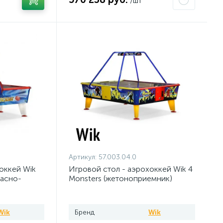
/шт
Артикул:
57.003.04.0
оккей Wik
Игровой стол - аэрохоккей Wik 4
красно-
Monsters (жетоноприемник)
Wik
Бренд
Wik