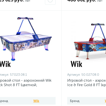
/шт
/шт
тикул:
57.023.08.1
Артикул:
50.027.08.0
ровой стол - аэрохоккей Wik
Игровой стол - аэрох
ck Shot 8 FT (цветной,
Ice & Fire Gold 8 FT (
тоноприемник/
синий-золотой,
пюроприемник)
жетоноприемник/
купюроприемник)
Бренд
Wik
Бренд