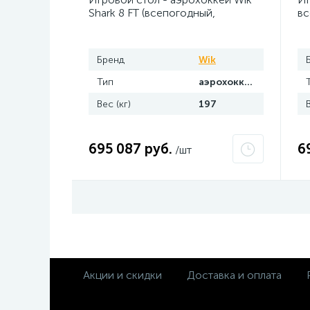
Shark 8 FT (всепогодный,
вс
жетоноприемник)
(к
Бренд
Wik
Тип
аэрохоккей
Вес (кг)
197
695 087 руб.
6
/шт
Акции и скидки
Доставка и оплата