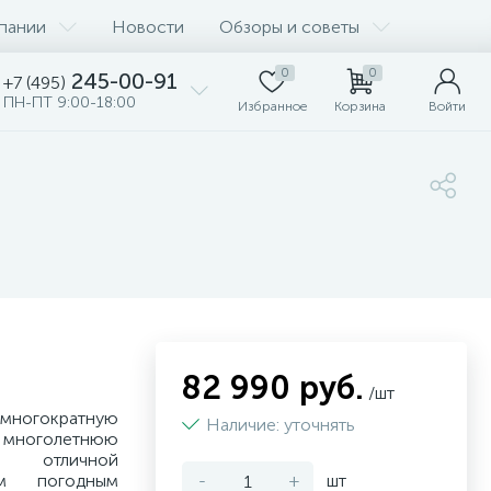
пании
Новости
Обзоры и советы
0
0
245-00-91
+7 (495)
ПН-ПТ 9:00-18:00
Избранное
Корзина
Войти
82 990 руб.
/шт
 многократную
Наличие: уточнять
оголетнюю
т отличной
ым погодным
-
+
шт