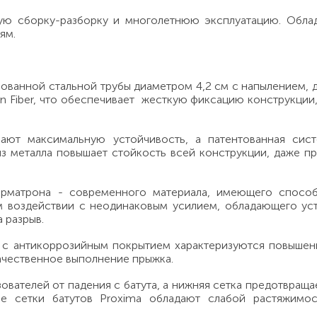
ую сборку-разборку и многолетнюю эксплуатацию. Обла
ям.
ированной стальной трубы диаметром 4,2 см с напылением,
n Fiber, что обеспечивает жесткую фиксацию конструкции
ют максимальную устойчивость, а патентованная сист
з металла повышает стойкость всей конструкции, даже пр
рматрона - современного материала, имеющего способ
м воздействии с неодинаковым усилием, обладающего ус
 разрыв.
и с антикоррозийным покрытием характеризуются повыше
ачественное выполнение прыжка.
зователей от падения с батута, а нижняя сетка предотвращ
е сетки батутов Proxima обладают слабой растяжимос