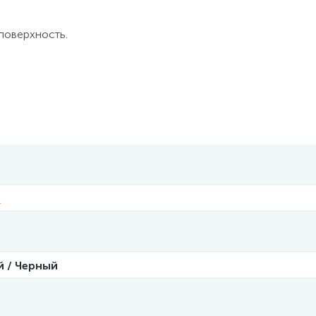
поверхность.
a
й / Черный