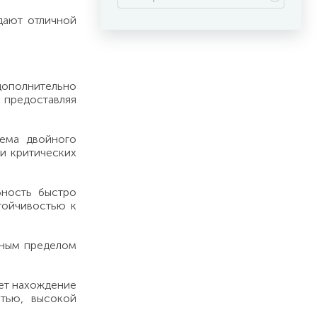
дают отличной
 дополнительно
, предоставляя
ема двойного
и критических
ность быстро
тойчивостью к
нным пределом
ает нахождение
тью, высокой