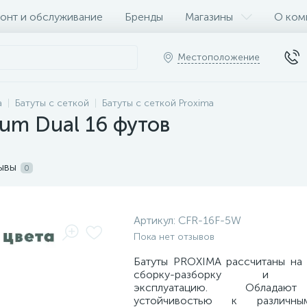
онт и обслуживание
Бренды
Магазины
О ком
Местоположение
а
Батуты с сеткой
Батуты с сеткой Proxima
ium Dual 16 футов
ывы
0
Артикул:
CFR-16F-5W
Пока нет отзывов
Батуты PROXIMA рассчитаны на
сборку-разборку и мн
эксплуатацию. Обладаю
устойчивостью к различн