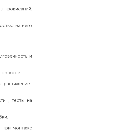
з провисаний.
костью на него
лговечность и
м полотне
а растяжение-
ти , тесты на
бки.
ь при монтаже