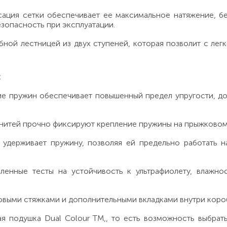
сация сетки обеспечивает ее максимальное натяжение, бе
зопасность при эксплуатации.
ной лестницей из двух ступеней, которая позволит с лег
:
е пружин обеспечивает повышенный предел упругости, до
 нитей прочно фиксируют крепление пружины на прыжково
удерживает пружину, позволяя ей предельно работать н
енные тесты на устойчивость к ультрафиолету, влажнос
овыми стяжками и дополнительными вкладками внутри коро
ая подушка Dual Colour TM,, то есть возможность выбрат