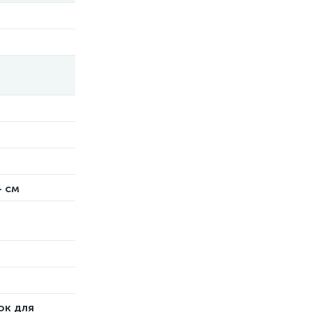
4 см
ок для