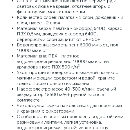
Окна: 8 вентиляционных окон по периметру, 2
световых люка на крыше, откатные шторы с
фиксаторами, москитные сетки
Количество слоев: палатка - 1 слой, дождевик - 2
слоя, навес - 2 слоя
Материал верха: палатка - оксфорд 640D, каркас
ПВХ 0,5мм, дождевик оксфорд 640D,
серебристый слой защитит от UPF 50+
Водонепроницаемость: тент 6000 мм.в.ст., пол
10000 мм.в.ст.
Материал дна: ПВХ - плотное
водонепроницаемое дно 10000 мм.в.ст из
армированного ПВХ 500 г/м²
Уход: протрите поверхность влажной тканью с
мягким моющим средством и водой, храните
только после полного высыхания
Насос: электронасос 40-300 л/мин, съемный
аккумулятор 18500 мАч+ ручной насос в
комплекте
Чехол/сумка: сумка на колесиках для переноски
и хранения с фиксаторами
Особенности: все швы проклеены водостойкими
резиновыми лентами, легкая установка,
водонепроницаемая, устойчивая к солнцу