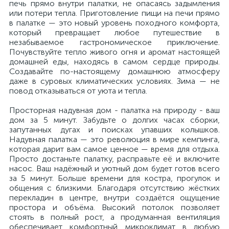
печь прямо внутри палатки, не опасаясь задымления
или потери тепла. Приготовление пищи на печи прямо
в палатке — это новый уровень походного комфорта,
который превращает любое путешествие в
незабываемое гастрономическое приключение.
Почувствуйте тепло живого огня и аромат настоящей
домашней еды, находясь в самом сердце природы.
Создавайте по-настоящему домашнюю атмосферу
даже в суровых климатических условиях. Зима — не
повод отказываться от уюта и тепла.
Просторная надувная дом - палатка на природу - ваш
дом за 5 минут. Забудьте о долгих часах сборки,
запутанных дугах и поисках упавших колышков.
Надувная палатка — это революция в мире кемпинга,
которая дарит вам самое ценное — время для отдыха.
Просто достаньте палатку, расправьте её и включите
насос. Ваш надёжный и уютный дом будет готов всего
за 5 минут. Больше времени для костра, прогулок и
общения с близкими. Благодаря отсутствию жёстких
перекладин в центре, внутри создаётся ощущение
простора и объёма. Высокий потолок позволяет
стоять в полный рост, а продуманная вентиляция
обеспечивает комфортный микроклимат в любую