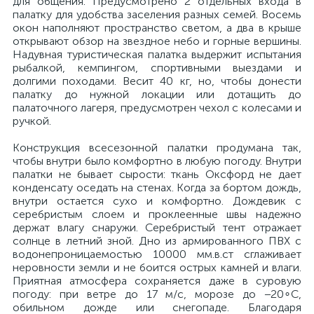
для общения. Предусмотрено 2 отдельных входа в
палатку для удобства заселения разных семей. Восемь
окон наполняют пространство светом, а два в крыше
открывают обзор на звездное небо и горные вершины.
Надувная туристическая палатка выдержит испытания
рыбалкой, кемпингом, спортивными выездами и
долгими походами. Весит 40 кг, но, чтобы донести
палатку до нужной локации или дотащить до
палаточного лагеря, предусмотрен чехол с колесами и
ручкой.
Конструкция всесезонной палатки продумана так,
чтобы внутри было комфортно в любую погоду. Внутри
палатки не бывает сырости: ткань Оксфорд не дает
конденсату оседать на стенах. Когда за бортом дождь,
внутри остается сухо и комфортно. Дождевик с
серебристым слоем и проклеенные швы надежно
держат влагу снаружи. Серебристый тент отражает
солнце в летний зной. Дно из армированного ПВХ с
водонепроницаемостью 10000 мм.в.ст сглаживает
неровности земли и не боится острых камней и влаги.
Приятная атмосфера сохраняется даже в суровую
погоду: при ветре до 17 м/с, морозе до −20∘C,
обильном дожде или снегопаде. Благодаря