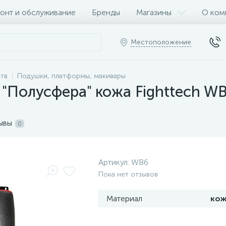
онт и обслуживание
Бренды
Магазины
О ком
Местоположение
тв
Подушки, платформы, макивары
"Полусфера" кожа Fighttech W
ывы
0
Артикул:
WB6
Пока нет отзывов
Материал
кож