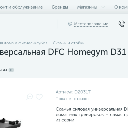
онт и обслуживание
Бренды
Магазины
О ком
Местоположение
я дома и фитнес-клубов
Скамьи и стойки
иверсальная DFC Homegym D31
ывы
0
Артикул:
D2031T
Пока нет отзывов
Скамья силовая универсальная D
домашних тренировок – самая п
из серии