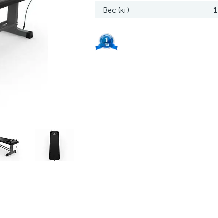
Вес (кг)
1