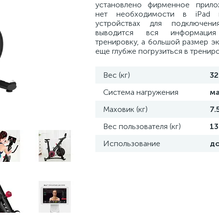
установлено фирменное прилож
нет необходимости в iPad 
устройствах для подключен
выводится вся информаци
тренировку, а большой размер э
еще глубже погрузиться в трениро
Вес (кг)
32
Система нагружения
ма
Маховик (кг)
7.
Вес пользователя (кг)
13
Использование
д