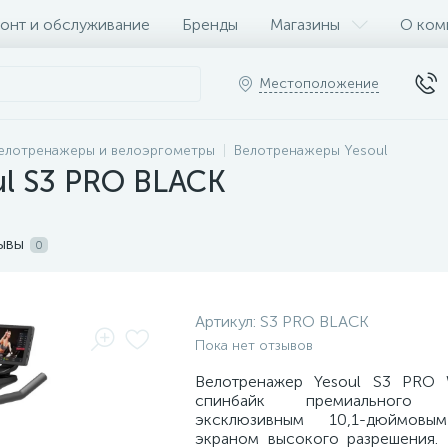
онт и обслуживание
Бренды
Магазины
О ком
Местоположение
елотренажеры и велоэргометры
Велотренажеры Yesoul
ul S3 PRO BLACK
ывы
0
Артикул:
S3 PRO BLACK
Пока нет отзывов
Велотренажер Yesoul S3 PRO
спинбайк премиального
эксклюзивным 10,1-дюймовы
экраном высокого разрешения.