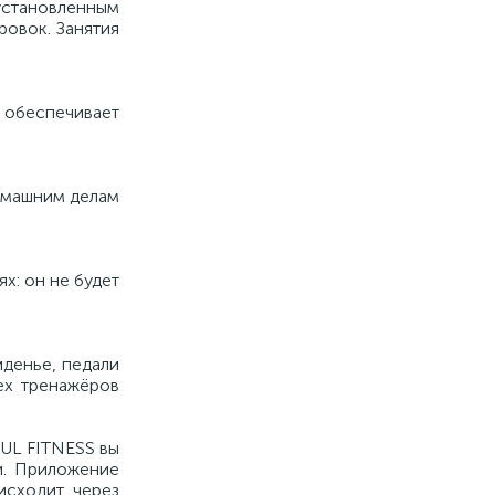
установленным
овок. Занятия
 обеспечивает
омашним делам
х: он не будет
иденье, педали
ех тренажёров
UL FITNESS вы
и. Приложение
исходит через