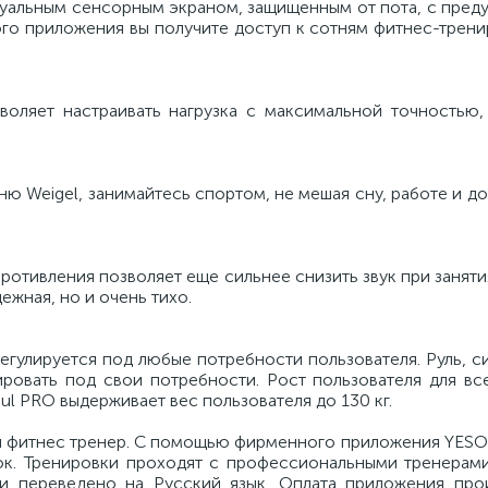
уальным сенсорным экраном, защищенным от пота, с пред
 приложения вы получите доступ к сотням фитнес-тренир
воляет настраивать нагрузка с максимальной точностью,
 Weigel, занимайтесь спортом, не мешая сну, работе и д
отивления позволяет еще сильнее снизить звук при занятия
ежная, но и очень тихо.
егулируется под любые потребности пользователя. Руль, с
ировать под свои потребности. Рост пользователя для вс
oul PRO выдерживает вес пользователя до 130 кг.
ый фитнес тренер. С помощью фирменного приложения YESO
ок. Тренировки проходят с профессиональными тренерам
и переведено на Русский язык. Оплата приложения про