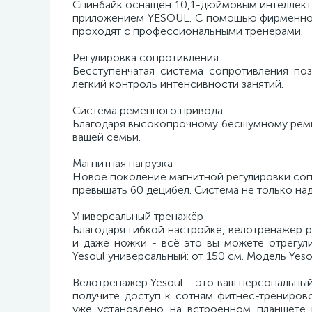
Спинбайк оснащен 10,1-дюймовым интеллект
приложением YESOUL. С помощью фирменного
проходят с профессиональными тренерами.
Регулировка сопротивления
Бесступенчатая система сопротивления поз
легкий контроль интенсивности занятий.
Система ременного привода
Благодаря высокопрочному бесшумному ремню
вашей семьи.
Магнитная нагрузка
Новое поколение магнитной регулировки сопр
превышать 60 децибел. Система не только над
Универсальный тренажёр
Благодаря гибкой настройке, велотренажёр р
и даже ножки - всё это вы можете отрегул
Yesoul универсальный: от 150 см. Модель Yes
Велотренажер Yesoul – это ваш персональн
получите доступ к сотням фитнес-трениров
уже установлено на встроенном планшете 