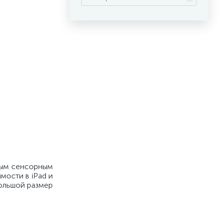
вым сенсорным
мости в iPad и
большой размер